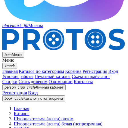
placemark_fill
Москва
bars
Меню
Меню
xmark
Главная
Каталог по категориям
Корзина
Регистрация
Вход
Условия работы
Печатный каталог
Скачать прайс-лист
Скидки
Стать дилером
О компании
Контакты
person_crop_circle
Личный кабинет
Регистрация
Вход
book_circle
Каталог
по категориям
Главная
Каталог
Шторная тесьма (лента) оптом
Шторная тесьма (лента) белая (непрозрачная)