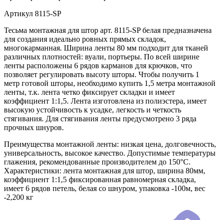
Артикул
8115-SP
Тесьма монтажная для штор арт. 8115-SP белая предназначена
для создания идеально ровных прямых складок,
многокарманная. Ширина ленты 80 мм подходит для тканей
различных плотностей: вуали, портьеры. По всей ширине
ленты расположены 6 рядов карманов для крючков, что
позволяет регулировать высоту шторы. Чтобы получить 1
метр готовой шторы, необходимо купить 1,5 метра монтажной
ленты, т.к. лента четко фиксирует складки и имеет
коэффициент 1:1,5. Лента изготовлена из полиэстера, имеет
высокую устойчивость к усадке, легкость и четкость
стягивания. Для стягивания ленты предусмотрено 3 ряда
прочных шнуров.
Преимущества монтажной ленты: низкая цена, долговечность,
универсальность, высокое качество. Допустимые температуры
глажения, рекомендованные производителем до 150°C.
Характеристики: лента монтажная для штор, ширина 80мм,
коэффициент 1:1,5 фиксированная равномерная складка,
имеет 6 рядов петель, белая со шнуром, упаковка -100м, вес
-2,200 кг