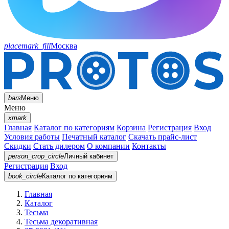
placemark_fill
Москва
bars
Меню
Меню
xmark
Главная
Каталог по категориям
Корзина
Регистрация
Вход
Условия работы
Печатный каталог
Скачать прайс-лист
Скидки
Стать дилером
О компании
Контакты
person_crop_circle
Личный кабинет
Регистрация
Вход
book_circle
Каталог
по категориям
Главная
Каталог
Тесьма
Тесьма декоративная