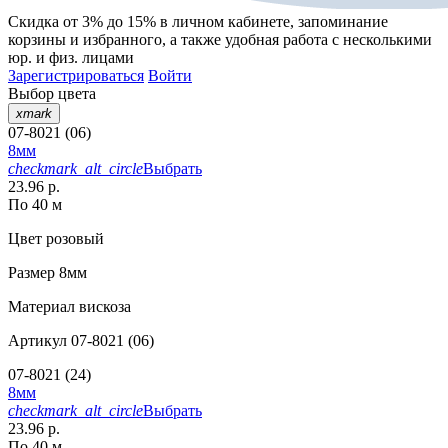
Скидка от 3% до 15%
в личном кабинете, запоминание
корзины
и
избранного
, а также удобная работа с несколькими
юр. и физ. лицами
Зарегистрироваться
Войти
Выбор цвета
xmark
07-8021 (06)
8мм
checkmark_alt_circle
Выбрать
23.96 р.
По 40 м
Цвет
розовый
Размер
8мм
Материал
вискоза
Артикул
07-8021 (06)
07-8021 (24)
8мм
checkmark_alt_circle
Выбрать
23.96 р.
По 40 м