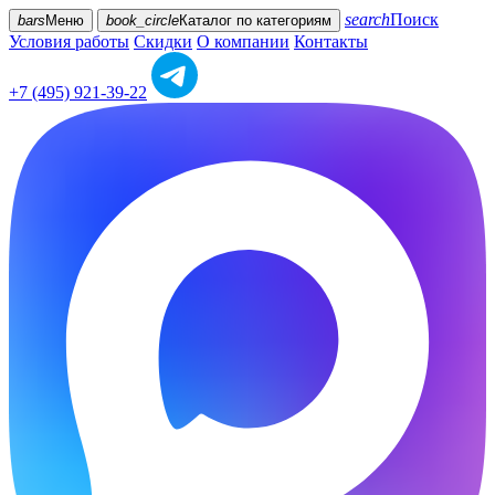
search
Поиск
bars
Меню
book_circle
Каталог
по категориям
Условия работы
Скидки
О компании
Контакты
+7 (495) 921-39-22