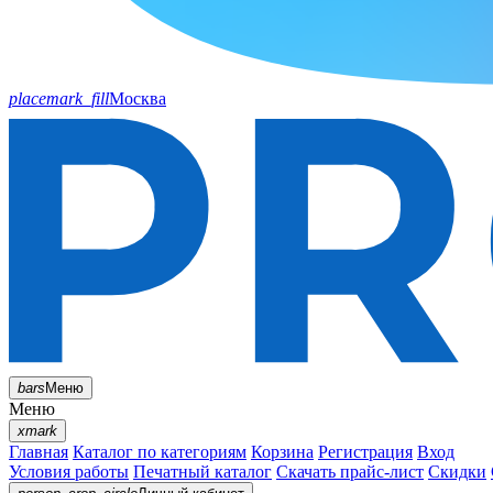
placemark_fill
Москва
bars
Меню
Меню
xmark
Главная
Каталог по категориям
Корзина
Регистрация
Вход
Условия работы
Печатный каталог
Скачать прайс-лист
Скидки