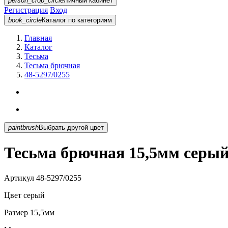
person_crop_circle
Личный кабинет
Регистрация
Вход
book_circle
Каталог
по категориям
Главная
Каталог
Тесьма
Тесьма брючная
48-5297/0255
paintbrush
Выбрать другой цвет
Тесьма брючная 15,5мм серый
Артикул
48-5297/0255
Цвет
серый
Размер
15,5мм