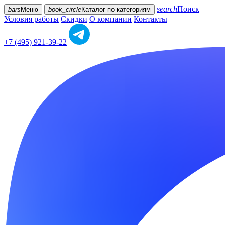
search
Поиск
bars
Меню
book_circle
Каталог
по категориям
Условия работы
Скидки
О компании
Контакты
+7 (495) 921-39-22