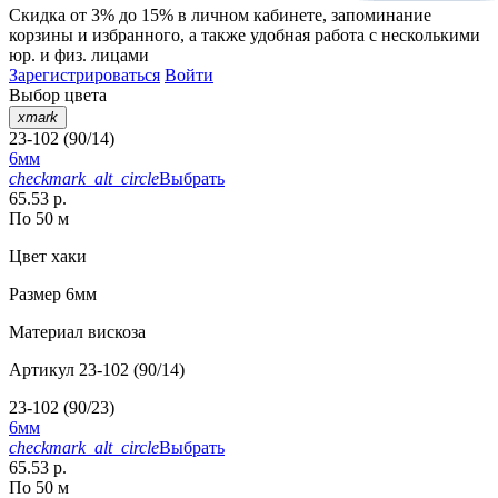
Скидка от 3% до 15%
в личном кабинете, запоминание
корзины
и
избранного
, а также удобная работа с несколькими
юр. и физ. лицами
Зарегистрироваться
Войти
Выбор цвета
xmark
23-102 (90/14)
6мм
checkmark_alt_circle
Выбрать
65.53 р.
По 50 м
Цвет
хаки
Размер
6мм
Материал
вискоза
Артикул
23-102 (90/14)
23-102 (90/23)
6мм
checkmark_alt_circle
Выбрать
65.53 р.
По 50 м