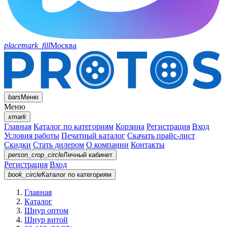
placemark_fill
Москва
bars
Меню
Меню
xmark
Главная
Каталог по категориям
Корзина
Регистрация
Вход
Условия работы
Печатный каталог
Скачать прайс-лист
Скидки
Стать дилером
О компании
Контакты
person_crop_circle
Личный кабинет
Регистрация
Вход
book_circle
Каталог
по категориям
Главная
Каталог
Шнур оптом
Шнур витой