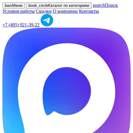
search
Поиск
bars
Меню
book_circle
Каталог
по категориям
Условия работы
Скидки
О компании
Контакты
+7 (495) 921-39-22