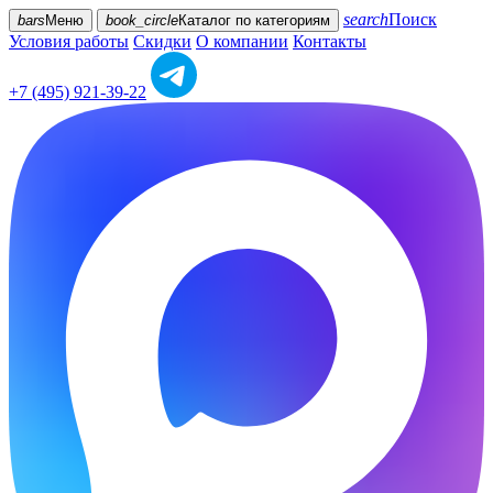
search
Поиск
bars
Меню
book_circle
Каталог
по категориям
Условия работы
Скидки
О компании
Контакты
+7 (495) 921-39-22