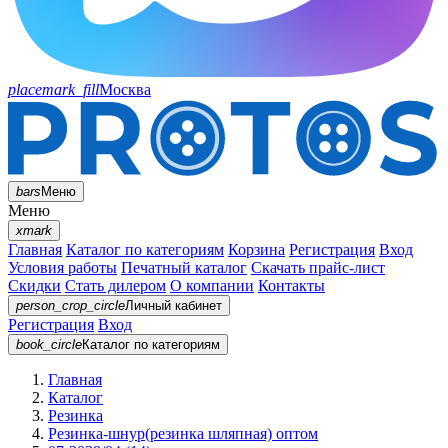
placemark_fill
Москва
bars
Меню
Меню
xmark
Главная
Каталог по категориям
Корзина
Регистрация
Вход
Условия работы
Печатный каталог
Скачать прайс-лист
Скидки
Стать дилером
О компании
Контакты
person_crop_circle
Личный кабинет
Регистрация
Вход
book_circle
Каталог
по категориям
Главная
Каталог
Резинка
Резинка-шнур(резинка шляпная) оптом