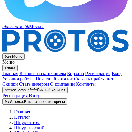
placemark_fill
Москва
bars
Меню
Меню
xmark
Главная
Каталог по категориям
Корзина
Регистрация
Вход
Условия работы
Печатный каталог
Скачать прайс-лист
Скидки
Стать дилером
О компании
Контакты
person_crop_circle
Личный кабинет
Регистрация
Вход
book_circle
Каталог
по категориям
Главная
Каталог
Шнур оптом
Шнур плоский