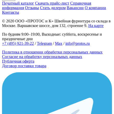
Печатный каталог
Скачать прайс-лист
Справочная
информация
Отзывы
Стать дилером
Вакансии
О компании
Контакты
© 2020
ООО «ПРОТОС и К»
Швейная фурнитура со склада в
Москве.
Варшавское шоссе, дом 132, строение 9.
На карте
По будням 9:00–19:00, Выходные: суббота, воскресенье и
праздничные дни
+7 (495) 921-39-22
/
Telegram
/
Max
/
info@protos.ru
Политика в отношении обработки персональных данных
Согласие на обработку персональных данных
Публичная оферта
Договор поставки товара