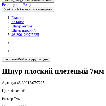
person_crop_circle
Личный кабинет
Регистрация
Вход
book_circle
Каталог
по категориям
Главная
Каталог
Шнур оптом
Шнур плоский
46-39012/07/7225
paintbrush
Выбрать другой цвет
Шнур плоский плетеный 7мм б
Артикул
46-39012/07/7225
Цвет
бежевый
Размер
7мм