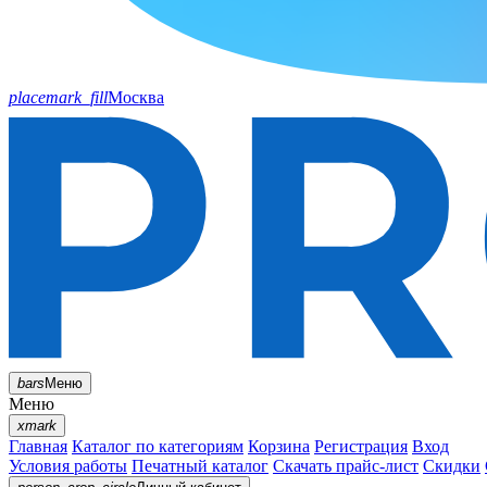
placemark_fill
Москва
bars
Меню
Меню
xmark
Главная
Каталог по категориям
Корзина
Регистрация
Вход
Условия работы
Печатный каталог
Скачать прайс-лист
Скидки