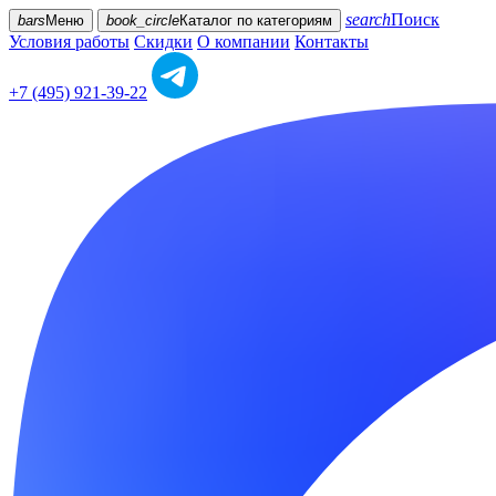
search
Поиск
bars
Меню
book_circle
Каталог
по категориям
Условия работы
Скидки
О компании
Контакты
+7 (495) 921-39-22