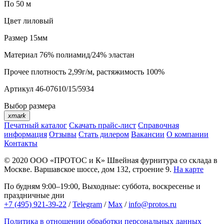
По 50 м
Цвет
лиловый
Размер
15мм
Материал
76% полиамид/24% эластан
Прочее
плотность 2,99г/м, растяжимость 100%
Артикул
46-07610/15/5934
Выбор размера
xmark
Печатный каталог
Скачать прайс-лист
Справочная
информация
Отзывы
Стать дилером
Вакансии
О компании
Контакты
© 2020
ООО «ПРОТОС и К»
Швейная фурнитура со склада в
Москве.
Варшавское шоссе, дом 132, строение 9.
На карте
По будням 9:00–19:00, Выходные: суббота, воскресенье и
праздничные дни
+7 (495) 921-39-22
/
Telegram
/
Max
/
info@protos.ru
Политика в отношении обработки персональных данных