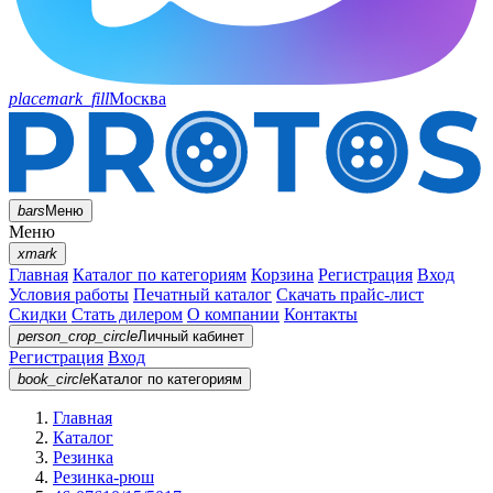
placemark_fill
Москва
bars
Меню
Меню
xmark
Главная
Каталог по категориям
Корзина
Регистрация
Вход
Условия работы
Печатный каталог
Скачать прайс-лист
Скидки
Стать дилером
О компании
Контакты
person_crop_circle
Личный кабинет
Регистрация
Вход
book_circle
Каталог
по категориям
Главная
Каталог
Резинка
Резинка-рюш