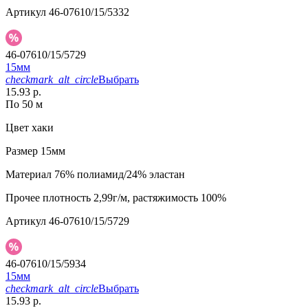
Артикул
46-07610/15/5332
46-07610/15/5729
15мм
checkmark_alt_circle
Выбрать
15.93 р.
По 50 м
Цвет
хаки
Размер
15мм
Материал
76% полиамид/24% эластан
Прочее
плотность 2,99г/м, растяжимость 100%
Артикул
46-07610/15/5729
46-07610/15/5934
15мм
checkmark_alt_circle
Выбрать
15.93 р.