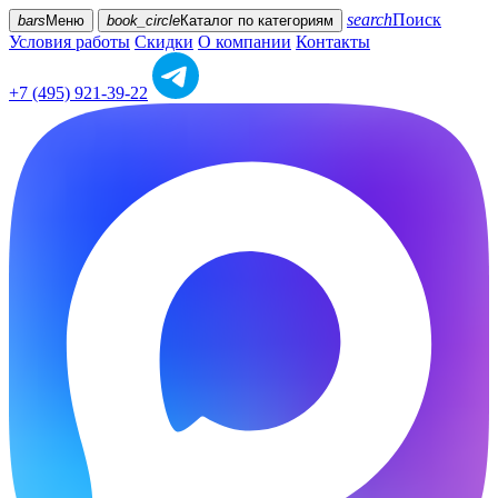
search
Поиск
bars
Меню
book_circle
Каталог
по категориям
Условия работы
Скидки
О компании
Контакты
+7 (495) 921-39-22