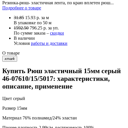
Резинка-рюш- эластичная лента, по краю вплетен рюш...
Подробнее о товаре
31.85
15.93
р.
за м
В упаковке по
50 м
1592.50
796.25 р. за уп.
По сумме заказа –
скидки
В наличии
Условия
работы и доставки
О товаре
xmark
Купить Рюш эластичный 15мм серый
46-07610/15/5017: характеристики,
описание, применение
Цвет
серый
Размер
15мм
Материал
76% полиамид/24% эластан
Прочее
плотность 2,99г/м, растяжимость 100%