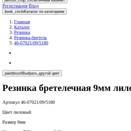
person_crop_circle
Личный кабинет
Регистрация
Вход
book_circle
Каталог
по категориям
Главная
Каталог
Резинка
Резинка-бретель
46-07021/09/5180
paintbrush
Выбрать другой цвет
Резинка бретелечная 9мм лило
Артикул
46-07021/09/5180
Цвет
лиловый
Размер
9мм