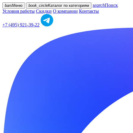
search
Поиск
bars
Меню
book_circle
Каталог
по категориям
Условия работы
Скидки
О компании
Контакты
+7 (495) 921-39-22