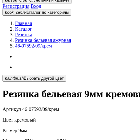
person_crop_circle
Личный кабинет
Регистрация
Вход
book_circle
Каталог
по категориям
Главная
Каталог
Резинка
Резинка бельевая ажурная
46-07592/09/крем
paintbrush
Выбрать другой цвет
Резинка бельевая 9мм кремов
Артикул
46-07592/09/крем
Цвет
кремовый
Размер
9мм