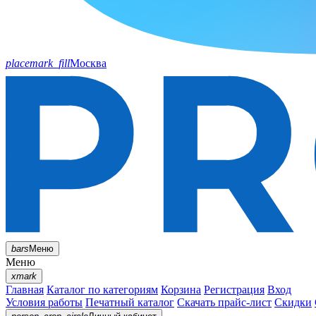
placemark_fill
Москва
bars
Меню
Меню
xmark
Главная
Каталог по категориям
Корзина
Регистрация
Вход
Условия работы
Печатный каталог
Скачать прайс-лист
Скидки