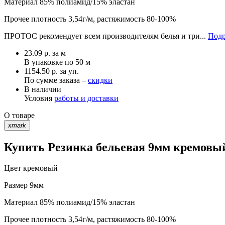
Материал
85% полиамид/15% эластан
Прочее
плотность 3,54г/м, растяжимость 80-100%
ПРОТОС рекомендует всем производителям белья и три...
Подр
23.09
р.
за м
В упаковке по
50 м
1154.50 р. за уп.
По сумме заказа –
скидки
В наличии
Условия
работы и доставки
О товаре
xmark
Купить Резинка бельевая 9мм кремовый
Цвет
кремовый
Размер
9мм
Материал
85% полиамид/15% эластан
Прочее
плотность 3,54г/м, растяжимость 80-100%