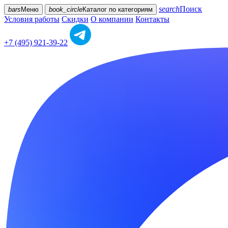
search
Поиск
bars
Меню
book_circle
Каталог
по категориям
Условия работы
Скидки
О компании
Контакты
+7 (495) 921-39-22