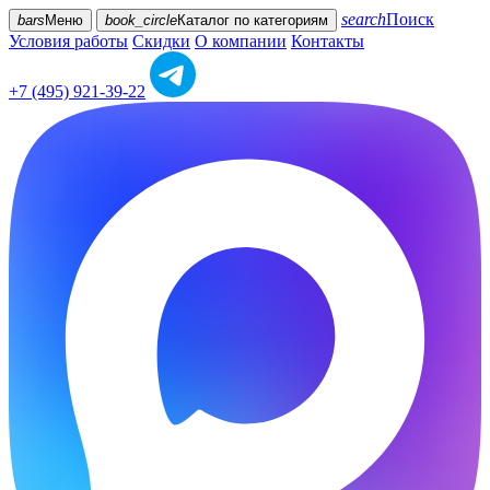
search
Поиск
bars
Меню
book_circle
Каталог
по категориям
Условия работы
Скидки
О компании
Контакты
+7 (495) 921-39-22