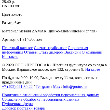
28.40 р.
По 100 шт
Цвет
золото
Размер
6мм
Материал
металл ZAMAK (цинко-алюминиевый сплав)
Артикул
01-3146/06 зол
Печатный каталог
Скачать прайс-лист
Справочная
информация
Отзывы
Стать дилером
Вакансии
О компании
Контакты
© 2020
ООО «ПРОТОС и К»
Швейная фурнитура со склада в
Москве.
Варшавское шоссе, дом 132, строение 9.
На карте
По будням 9:00–19:00, Выходные: суббота, воскресенье и
праздничные дни
+7 (495) 921-39-22
/
Telegram
/
Max
/
info@protos.ru
Политика в отношении обработки персональных данных
Согласие на обработку персональных данных
Публичная оферта
Договор поставки товара