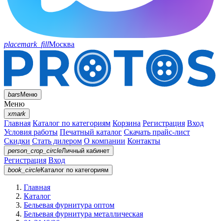
placemark_fill
Москва
bars
Меню
Меню
xmark
Главная
Каталог по категориям
Корзина
Регистрация
Вход
Условия работы
Печатный каталог
Скачать прайс-лист
Скидки
Стать дилером
О компании
Контакты
person_crop_circle
Личный кабинет
Регистрация
Вход
book_circle
Каталог
по категориям
Главная
Каталог
Бельевая фурнитура оптом
Бельевая фурнитура металлическая