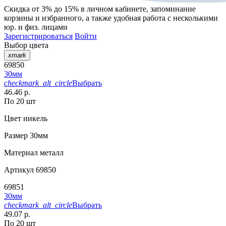
Скидка от 3% до 15%
в личном кабинете, запоминание
корзины
и
избранного
, а также удобная работа с несколькими
юр. и физ. лицами
Зарегистрироваться
Войти
Выбор цвета
xmark
69850
30мм
checkmark_alt_circle
Выбрать
46.46 р.
По 20 шт
Цвет
никель
Размер
30мм
Материал
металл
Артикул
69850
69851
30мм
checkmark_alt_circle
Выбрать
49.07 р.
По 20 шт