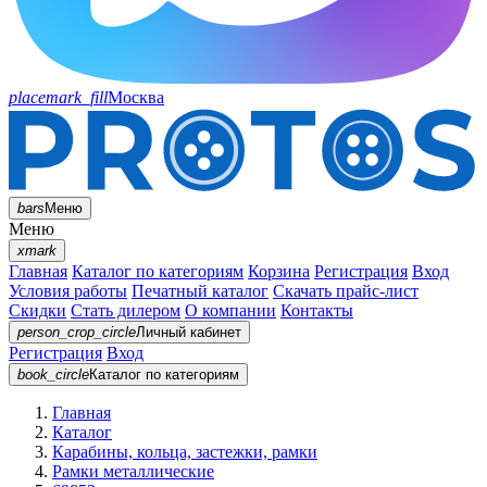
placemark_fill
Москва
bars
Меню
Меню
xmark
Главная
Каталог по категориям
Корзина
Регистрация
Вход
Условия работы
Печатный каталог
Скачать прайс-лист
Скидки
Стать дилером
О компании
Контакты
person_crop_circle
Личный кабинет
Регистрация
Вход
book_circle
Каталог
по категориям
Главная
Каталог
Карабины, кольца, застежки, рамки
Рамки металлические