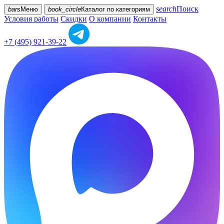
search
Поиск
bars
Меню
book_circle
Каталог
по категориям
Условия работы
Скидки
О компании
Контакты
+7 (495) 921-39-22