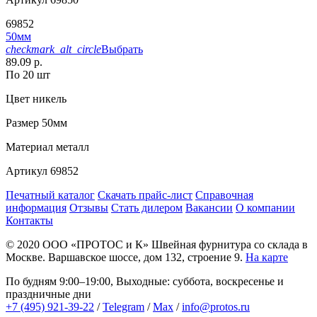
69852
50мм
checkmark_alt_circle
Выбрать
89.09 р.
По 20 шт
Цвет
никель
Размер
50мм
Материал
металл
Артикул
69852
Печатный каталог
Скачать прайс-лист
Справочная
информация
Отзывы
Стать дилером
Вакансии
О компании
Контакты
© 2020
ООО «ПРОТОС и К»
Швейная фурнитура со склада в
Москве.
Варшавское шоссе, дом 132, строение 9.
На карте
По будням 9:00–19:00, Выходные: суббота, воскресенье и
праздничные дни
+7 (495) 921-39-22
/
Telegram
/
Max
/
info@protos.ru