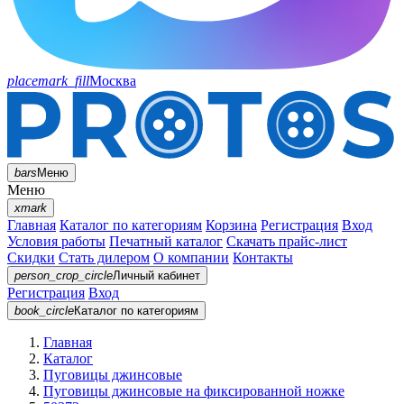
placemark_fill
Москва
bars
Меню
Меню
xmark
Главная
Каталог по категориям
Корзина
Регистрация
Вход
Условия работы
Печатный каталог
Скачать прайс-лист
Скидки
Стать дилером
О компании
Контакты
person_crop_circle
Личный кабинет
Регистрация
Вход
book_circle
Каталог
по категориям
Главная
Каталог
Пуговицы джинсовые
Пуговицы джинсовые на фиксированной ножке