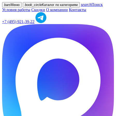
search
Поиск
bars
Меню
book_circle
Каталог
по категориям
Условия работы
Скидки
О компании
Контакты
+7 (495) 921-39-22