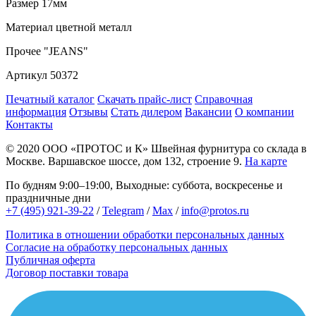
Размер
17мм
Материал
цветной металл
Прочее
"JEANS"
Артикул
50372
Печатный каталог
Скачать прайс-лист
Справочная
информация
Отзывы
Стать дилером
Вакансии
О компании
Контакты
© 2020
ООО «ПРОТОС и К»
Швейная фурнитура со склада в
Москве.
Варшавское шоссе, дом 132, строение 9.
На карте
По будням 9:00–19:00, Выходные: суббота, воскресенье и
праздничные дни
+7 (495) 921-39-22
/
Telegram
/
Max
/
info@protos.ru
Политика в отношении обработки персональных данных
Согласие на обработку персональных данных
Публичная оферта
Договор поставки товара