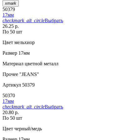
xmark
50379
17мм
checkmark_alt_circle
Выбрать
26.25 р.
По 50 шт
Цвет
мельхиор
Размер
17мм
Материал
цветной металл
Прочее
"JEANS"
Артикул
50379
50370
17мм
checkmark_alt_circle
Выбрать
20.80 р.
По 50 шт
Цвет
черный/медь
Размер
17мм