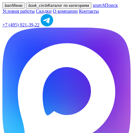
search
Поиск
bars
Меню
book_circle
Каталог
по категориям
Условия работы
Скидки
О компании
Контакты
+7 (495) 921-39-22