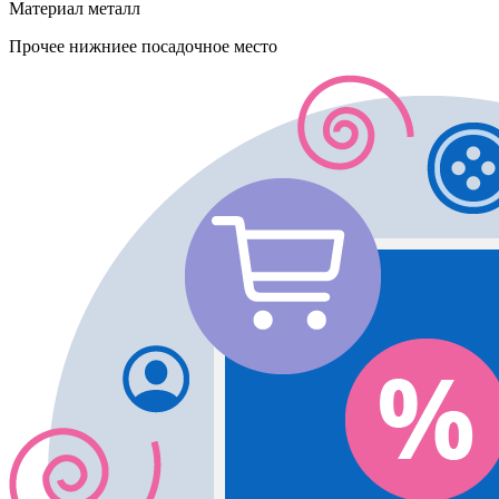
Материал
металл
Прочее
нижниее посадочное место