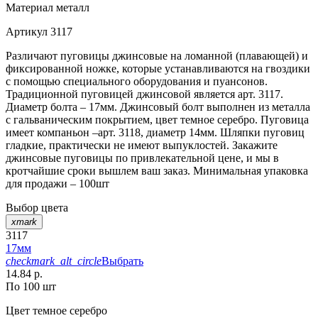
Материал
металл
Артикул
3117
Различают пуговицы джинсовые на ломанной (плавающей) и
фиксированной ножке, которые устанавливаются на гвоздики
с помощью специального оборудования и пуансонов.
Традиционной пуговицей джинсовой является арт. 3117.
Диаметр болта – 17мм. Джинсовый болт выполнен из металла
с гальваническим покрытием, цвет темное серебро. Пуговица
имеет компаньон –арт. 3118, диаметр 14мм. Шляпки пуговиц
гладкие, практически не имеют выпуклостей. Закажите
джинсовые пуговицы по привлекательной цене, и мы в
кротчайшие сроки вышлем ваш заказ. Минимальная упаковка
для продажи – 100шт
Выбор цвета
xmark
3117
17мм
checkmark_alt_circle
Выбрать
14.84 р.
По 100 шт
Цвет
темное серебро