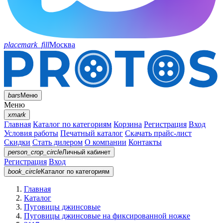
placemark_fill
Москва
bars
Меню
Меню
xmark
Главная
Каталог по категориям
Корзина
Регистрация
Вход
Условия работы
Печатный каталог
Скачать прайс-лист
Скидки
Стать дилером
О компании
Контакты
person_crop_circle
Личный кабинет
Регистрация
Вход
book_circle
Каталог
по категориям
Главная
Каталог
Пуговицы джинсовые
Пуговицы джинсовые на фиксированной ножке