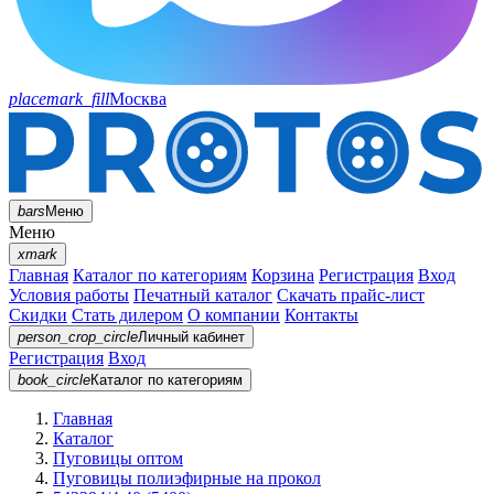
placemark_fill
Москва
bars
Меню
Меню
xmark
Главная
Каталог по категориям
Корзина
Регистрация
Вход
Условия работы
Печатный каталог
Скачать прайс-лист
Скидки
Стать дилером
О компании
Контакты
person_crop_circle
Личный кабинет
Регистрация
Вход
book_circle
Каталог
по категориям
Главная
Каталог
Пуговицы оптом
Пуговицы полиэфирные на прокол