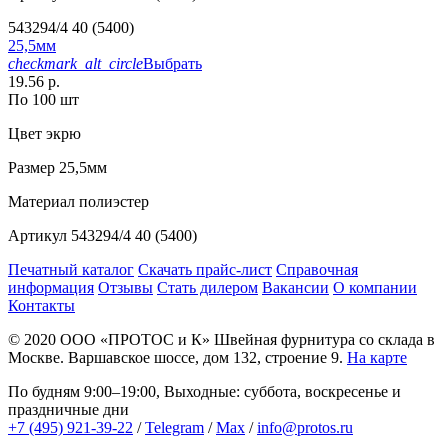
543294/4 40 (5400)
25,5мм
checkmark_alt_circle
Выбрать
19.56 р.
По 100 шт
Цвет
экрю
Размер
25,5мм
Материал
полиэстер
Артикул
543294/4 40 (5400)
Печатный каталог
Скачать прайс-лист
Справочная
информация
Отзывы
Стать дилером
Вакансии
О компании
Контакты
© 2020
ООО «ПРОТОС и К»
Швейная фурнитура со склада в
Москве.
Варшавское шоссе, дом 132, строение 9.
На карте
По будням 9:00–19:00, Выходные: суббота, воскресенье и
праздничные дни
+7 (495) 921-39-22
/
Telegram
/
Max
/
info@protos.ru