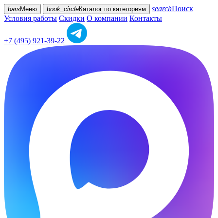
search
Поиск
bars
Меню
book_circle
Каталог
по категориям
Условия работы
Скидки
О компании
Контакты
+7 (495) 921-39-22