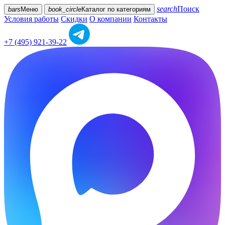
search
Поиск
bars
Меню
book_circle
Каталог
по категориям
Условия работы
Скидки
О компании
Контакты
+7 (495) 921-39-22