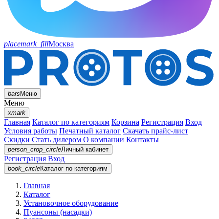
placemark_fill
Москва
bars
Меню
Меню
xmark
Главная
Каталог по категориям
Корзина
Регистрация
Вход
Условия работы
Печатный каталог
Скачать прайс-лист
Скидки
Стать дилером
О компании
Контакты
person_crop_circle
Личный кабинет
Регистрация
Вход
book_circle
Каталог
по категориям
Главная
Каталог
Установочное оборудование
Пуансоны (насадки)