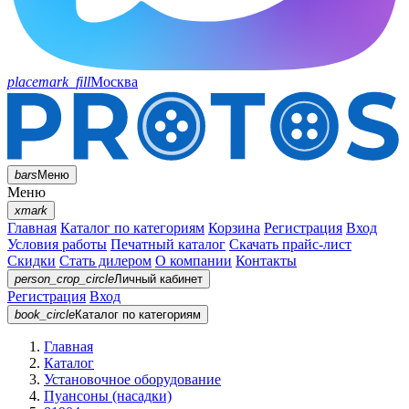
placemark_fill
Москва
bars
Меню
Меню
xmark
Главная
Каталог по категориям
Корзина
Регистрация
Вход
Условия работы
Печатный каталог
Скачать прайс-лист
Скидки
Стать дилером
О компании
Контакты
person_crop_circle
Личный кабинет
Регистрация
Вход
book_circle
Каталог
по категориям
Главная
Каталог
Установочное оборудование
Пуансоны (насадки)