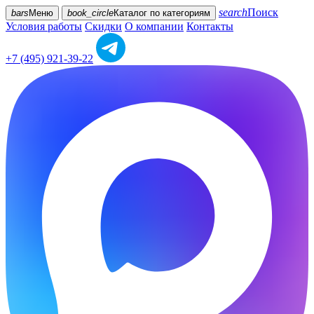
search
Поиск
bars
Меню
book_circle
Каталог
по категориям
Условия работы
Скидки
О компании
Контакты
+7 (495) 921-39-22