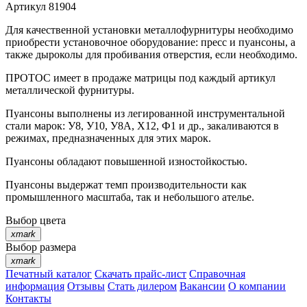
Артикул
81904
Для качественной установки металлофурнитуры необходимо
приобрести установочное оборудование: пресс и пуансоны, а
также дыроколы для пробивания отверстия, если необходимо.
ПРОТОС имеет в продаже матрицы под каждый артикул
металлической фурнитуры.
Пуансоны выполнены из легированной инструментальной
стали марок: У8, У10, У8А, Х12, Ф1 и др., закаливаются в
режимах, предназначенных для этих марок.
Пуансоны обладают повышенной изностойкостью.
Пуансоны выдержат темп производительности как
промышленного масштаба, так и небольшого ателье.
Выбор цвета
xmark
Выбор размера
xmark
Печатный каталог
Скачать прайс-лист
Справочная
информация
Отзывы
Стать дилером
Вакансии
О компании
Контакты