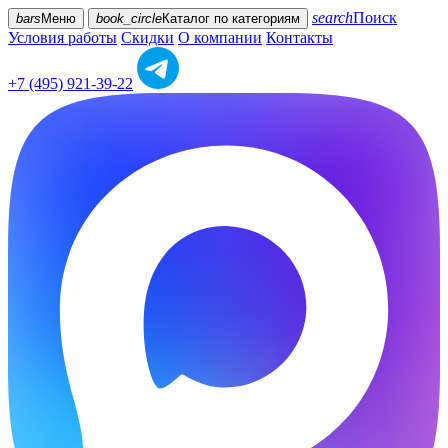
search
Поиск
bars
Меню
book_circle
Каталог
по категориям
Условия работы
Скидки
О компании
Контакты
+7 (495) 921-39-22