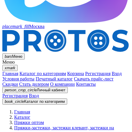
placemark_fill
Москва
bars
Меню
Меню
xmark
Главная
Каталог по категориям
Корзина
Регистрация
Вход
Условия работы
Печатный каталог
Скачать прайс-лист
Скидки
Стать дилером
О компании
Контакты
person_crop_circle
Личный кабинет
Регистрация
Вход
book_circle
Каталог
по категориям
Главная
Каталог
Пряжки оптом
Пряжки-застежки, застежки клевант, застежки на