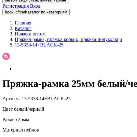
person_crop_circle
Личный кабинет
Регистрация
Вход
book_circle
Каталог
по категориям
Главная
Каталог
Пряжки оптом
Пряжка-рамка, пряжка-кольцо, пряжка-полукольцо
13-5338-14+BLACK-25
Пряжка-рамка 25мм белый/ч
Артикул
13-5338-14+BLACK-25
Цвет
белый/черный
Размер
25мм
Материал
нейлон