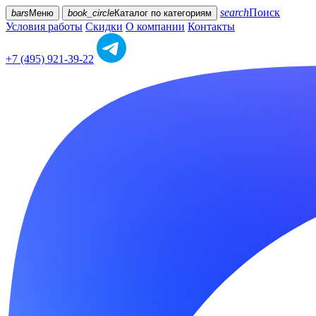
search
Поиск
bars
Меню
book_circle
Каталог
по категориям
Условия работы
Скидки
О компании
Контакты
+7 (495) 921-39-22