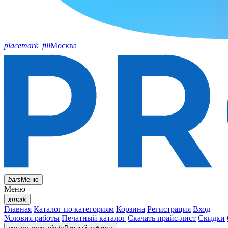
placemark_fill
Москва
bars
Меню
Меню
xmark
Главная
Каталог по категориям
Корзина
Регистрация
Вход
Условия работы
Печатный каталог
Скачать прайс-лист
Скидки