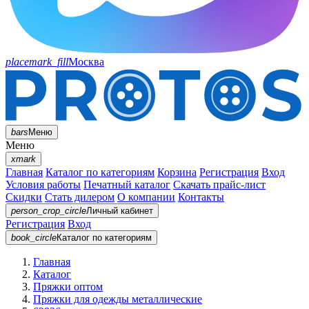
placemark_fill
Москва
bars
Меню
Меню
xmark
Главная
Каталог по категориям
Корзина
Регистрация
Вход
Условия работы
Печатный каталог
Скачать прайс-лист
Скидки
Стать дилером
О компании
Контакты
person_crop_circle
Личный кабинет
Регистрация
Вход
book_circle
Каталог
по категориям
Главная
Каталог
Пряжки оптом
Пряжки для одежды металлические