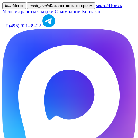
search
Поиск
bars
Меню
book_circle
Каталог
по категориям
Условия работы
Скидки
О компании
Контакты
+7 (495) 921-39-22