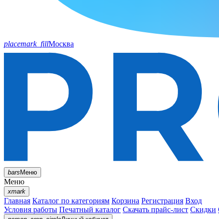
placemark_fill
Москва
bars
Меню
Меню
xmark
Главная
Каталог по категориям
Корзина
Регистрация
Вход
Условия работы
Печатный каталог
Скачать прайс-лист
Скидки