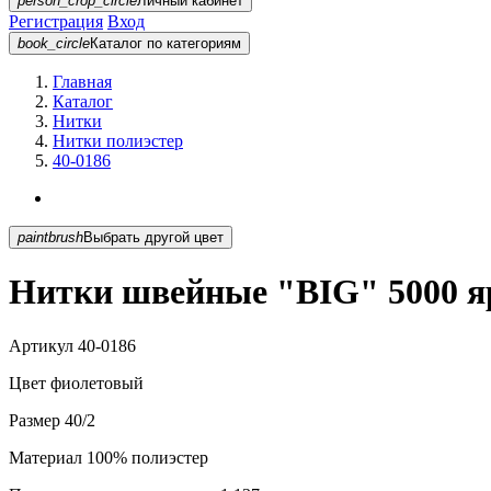
person_crop_circle
Личный кабинет
Регистрация
Вход
book_circle
Каталог
по категориям
Главная
Каталог
Нитки
Нитки полиэстер
40-0186
paintbrush
Выбрать другой цвет
Нитки швейные "BIG" 5000 яр
Артикул
40-0186
Цвет
фиолетовый
Размер
40/2
Материал
100% полиэстер