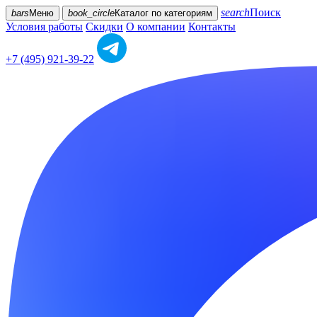
search
Поиск
bars
Меню
book_circle
Каталог
по категориям
Условия работы
Скидки
О компании
Контакты
+7 (495) 921-39-22