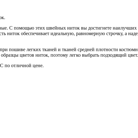
ок.
овые. С помощью этих швейных ниток вы достигнете наилучших р
сть ниток обеспечивает идеальную, равномерную строчку, а над
ри пошиве легких тканей и тканей средней плотности костюмно
» образцы цветов ниток, поэтому легко выбрать подходящий цвет
С по отличной цене.