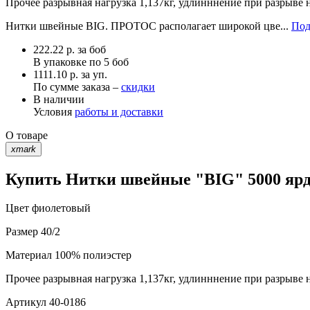
Прочее
разрывная нагрузка 1,137кг, удлинннение при разрыве 
Нитки швейные BIG. ПРОТОС располагает широкой цве...
Под
222.22
р.
за боб
В упаковке по
5 боб
1111.10 р. за уп.
По сумме заказа –
скидки
В наличии
Условия
работы и доставки
О товаре
xmark
Купить Нитки швейные "BIG" 5000 ярд 
Цвет
фиолетовый
Размер
40/2
Материал
100% полиэстер
Прочее
разрывная нагрузка 1,137кг, удлинннение при разрыве 
Артикул
40-0186