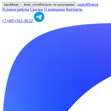
search
Поиск
bars
Меню
book_circle
Каталог
по категориям
Условия работы
Скидки
О компании
Контакты
+7 (495) 921-39-22