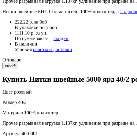
Прочее
разрывная нагрузка 1,137кг, удлинение при разрыве на
Нитки швейные БИГ. Состав нитей -100% полиэстер,...
Подробн
222.22
р.
за боб
В упаковке по
5 боб
1111.10 р. за уп.
По сумме заказа –
скидки
В наличии
Условия
работы и доставки
О товаре
xmark
Купить Нитки швейные 5000 ярд 40/2 р
Цвет
розовый
Размер
40/2
Материал
100% полиэстер
Прочее
разрывная нагрузка 1,137кг, удлинение при разрыве на
Артикул
40-0001