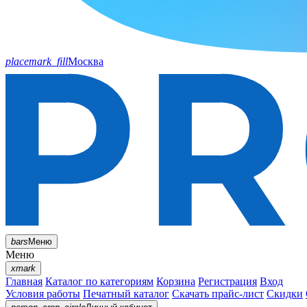
placemark_fill
Москва
bars
Меню
Меню
xmark
Главная
Каталог по категориям
Корзина
Регистрация
Вход
Условия работы
Печатный каталог
Скачать прайс-лист
Скидки