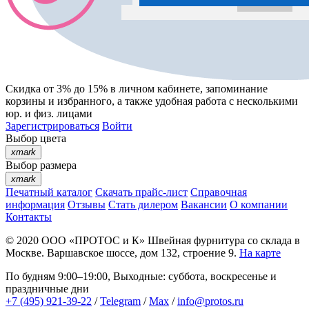
Скидка от 3% до 15%
в личном кабинете, запоминание
корзины
и
избранного
, а также удобная работа с несколькими
юр. и физ. лицами
Зарегистрироваться
Войти
Выбор цвета
xmark
Выбор размера
xmark
Печатный каталог
Скачать прайс-лист
Справочная
информация
Отзывы
Стать дилером
Вакансии
О компании
Контакты
© 2020
ООО «ПРОТОС и К»
Швейная фурнитура со склада в
Москве.
Варшавское шоссе, дом 132, строение 9.
На карте
По будням 9:00–19:00, Выходные: суббота, воскресенье и
праздничные дни
+7 (495) 921-39-22
/
Telegram
/
Max
/
info@protos.ru