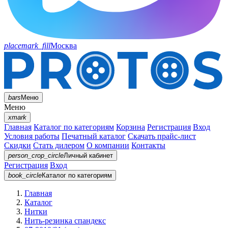
placemark_fill
Москва
bars
Меню
Меню
xmark
Главная
Каталог по категориям
Корзина
Регистрация
Вход
Условия работы
Печатный каталог
Скачать прайс-лист
Скидки
Стать дилером
О компании
Контакты
person_crop_circle
Личный кабинет
Регистрация
Вход
book_circle
Каталог
по категориям
Главная
Каталог
Нитки
Нить-резинка спандекс