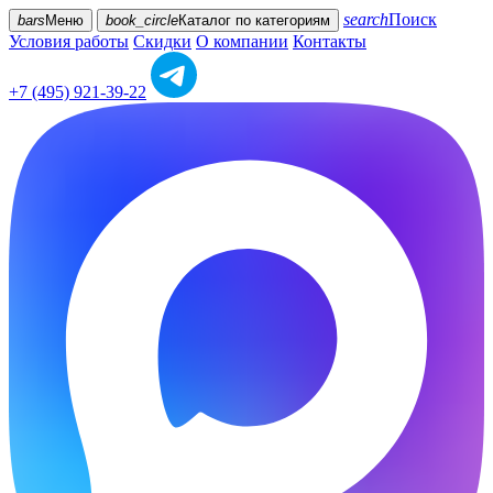
search
Поиск
bars
Меню
book_circle
Каталог
по категориям
Условия работы
Скидки
О компании
Контакты
+7 (495) 921-39-22