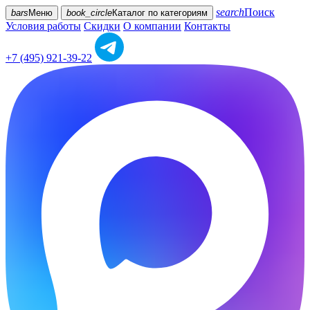
search
Поиск
bars
Меню
book_circle
Каталог
по категориям
Условия работы
Скидки
О компании
Контакты
+7 (495) 921-39-22