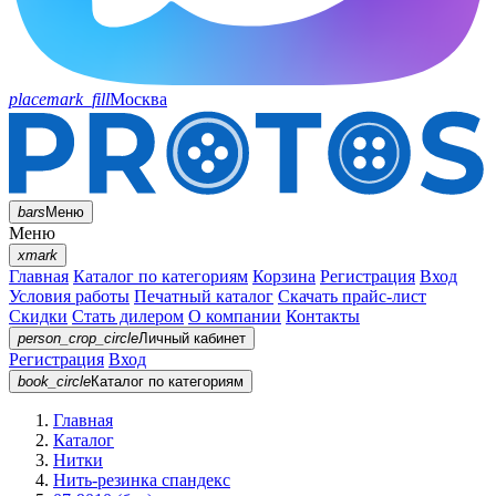
placemark_fill
Москва
bars
Меню
Меню
xmark
Главная
Каталог по категориям
Корзина
Регистрация
Вход
Условия работы
Печатный каталог
Скачать прайс-лист
Скидки
Стать дилером
О компании
Контакты
person_crop_circle
Личный кабинет
Регистрация
Вход
book_circle
Каталог
по категориям
Главная
Каталог
Нитки
Нить-резинка спандекс