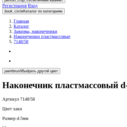
person_crop_circle
Личный кабинет
Регистрация
Вход
book_circle
Каталог
по категориям
Главная
Каталог
Зажимы, наконечники
Наконечники пластмассовые
7148/58
paintbrush
Выбрать другой цвет
Наконечник пластмассовый d-
Артикул
7148/58
Цвет
хаки
Размер
d-5мм