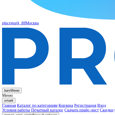
placemark_fill
Москва
bars
Меню
Меню
xmark
Главная
Каталог по категориям
Корзина
Регистрация
Вход
Условия работы
Печатный каталог
Скачать прайс-лист
Скидки