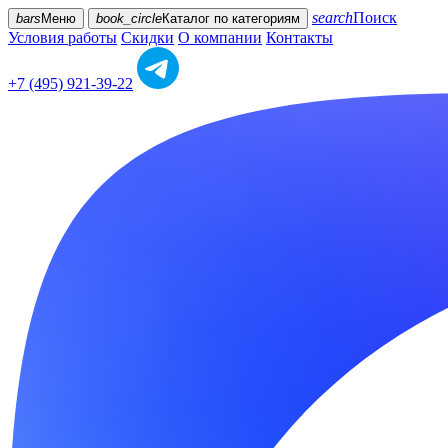
search
Поиск
bars
Меню
book_circle
Каталог
по категориям
Условия работы
Скидки
О компании
Контакты
+7 (495) 921-39-22