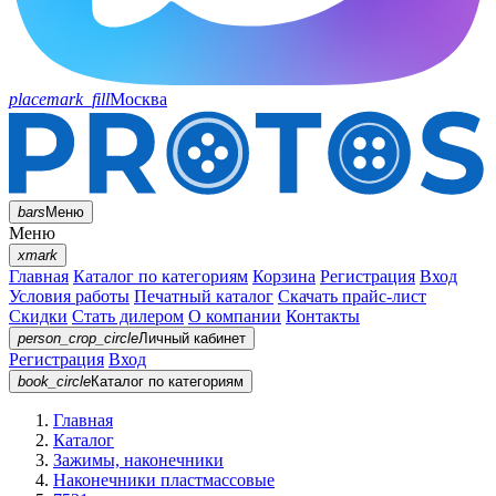
placemark_fill
Москва
bars
Меню
Меню
xmark
Главная
Каталог по категориям
Корзина
Регистрация
Вход
Условия работы
Печатный каталог
Скачать прайс-лист
Скидки
Стать дилером
О компании
Контакты
person_crop_circle
Личный кабинет
Регистрация
Вход
book_circle
Каталог
по категориям
Главная
Каталог
Зажимы, наконечники
Наконечники пластмассовые