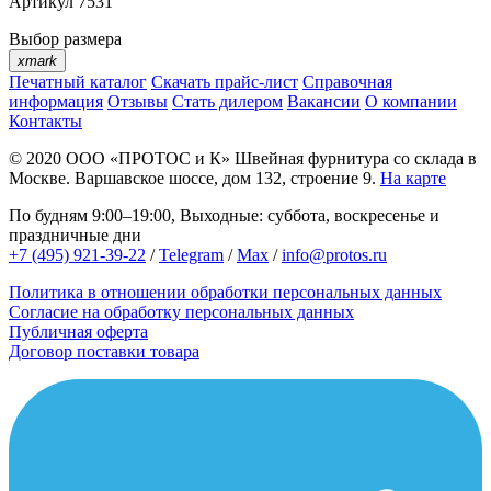
Артикул
7531
Выбор размера
xmark
Печатный каталог
Скачать прайс-лист
Справочная
информация
Отзывы
Стать дилером
Вакансии
О компании
Контакты
© 2020
ООО «ПРОТОС и К»
Швейная фурнитура со склада в
Москве.
Варшавское шоссе, дом 132, строение 9.
На карте
По будням 9:00–19:00, Выходные: суббота, воскресенье и
праздничные дни
+7 (495) 921-39-22
/
Telegram
/
Max
/
info@protos.ru
Политика в отношении обработки персональных данных
Согласие на обработку персональных данных
Публичная оферта
Договор поставки товара