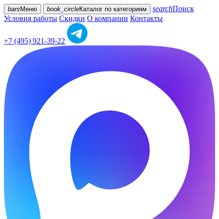
search
Поиск
bars
Меню
book_circle
Каталог
по категориям
Условия работы
Скидки
О компании
Контакты
+7 (495) 921-39-22