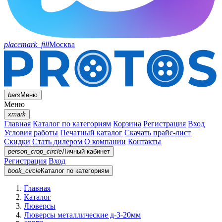
placemark_fill
Москва
bars
Меню
Меню
xmark
Главная
Каталог по категориям
Корзина
Регистрация
Вход
Условия работы
Печатный каталог
Скачать прайс-лист
Скидки
Стать дилером
О компании
Контакты
person_crop_circle
Личный кабинет
Регистрация
Вход
book_circle
Каталог
по категориям
Главная
Каталог
Люверсы
Люверсы металлические д-3-20мм