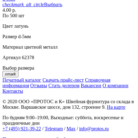
checkmark_alt_circle
Выбрать
4.00 р.
По 500 шт
Цвет
латунь
Размер
d-5мм
Материал
цветной металл
Артикул
62378
Выбор размера
xmark
Печатный каталог
Скачать прайс-лист
Справочная
информация
Отзывы
Стать дилером
Вакансии
О компании
Контакты
© 2020
ООО «ПРОТОС и К»
Швейная фурнитура со склада в
Москве.
Варшавское шоссе, дом 132, строение 9.
На карте
По будням 9:00–19:00, Выходные: суббота, воскресенье и
праздничные дни
+7 (495) 921-39-22
/
Telegram
/
Max
/
info@protos.ru