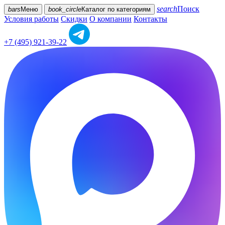
search
Поиск
bars
Меню
book_circle
Каталог
по категориям
Условия работы
Скидки
О компании
Контакты
+7 (495) 921-39-22