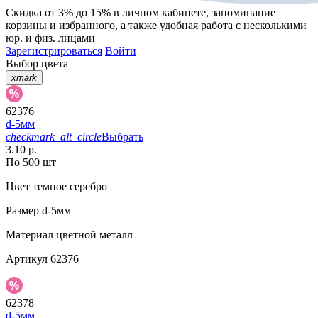
Скидка от 3% до 15%
в личном кабинете, запоминание
корзины
и
избранного
, а также удобная работа с несколькими
юр. и физ. лицами
Зарегистрироваться
Войти
Выбор цвета
xmark
62376
d-5мм
checkmark_alt_circle
Выбрать
3.10 р.
По 500 шт
Цвет
темное серебро
Размер
d-5мм
Материал
цветной металл
Артикул
62376
62378
d-5мм