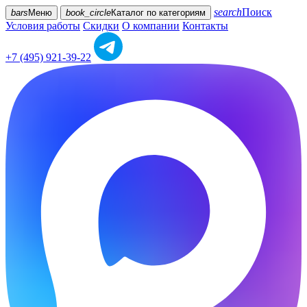
search
Поиск
bars
Меню
book_circle
Каталог
по категориям
Условия работы
Скидки
О компании
Контакты
+7 (495) 921-39-22