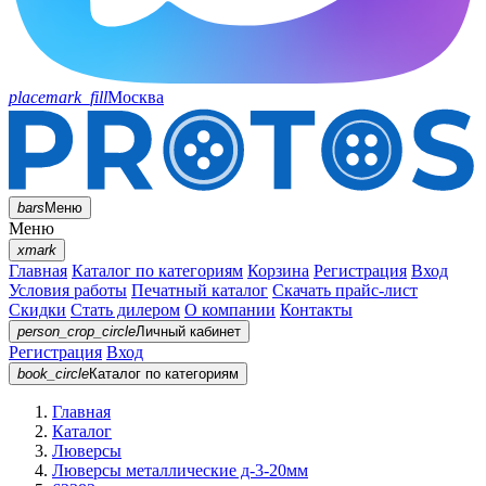
placemark_fill
Москва
bars
Меню
Меню
xmark
Главная
Каталог по категориям
Корзина
Регистрация
Вход
Условия работы
Печатный каталог
Скачать прайс-лист
Скидки
Стать дилером
О компании
Контакты
person_crop_circle
Личный кабинет
Регистрация
Вход
book_circle
Каталог
по категориям
Главная
Каталог
Люверсы
Люверсы металлические д-3-20мм