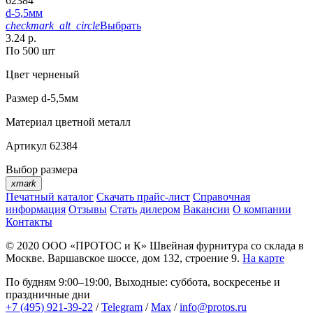
62384
d-5,5мм
checkmark_alt_circle
Выбрать
3.24 р.
По 500 шт
Цвет
черненый
Размер
d-5,5мм
Материал
цветной металл
Артикул
62384
Выбор размера
xmark
Печатный каталог
Скачать прайс-лист
Справочная
информация
Отзывы
Стать дилером
Вакансии
О компании
Контакты
© 2020
ООО «ПРОТОС и К»
Швейная фурнитура со склада в
Москве.
Варшавское шоссе, дом 132, строение 9.
На карте
По будням 9:00–19:00, Выходные: суббота, воскресенье и
праздничные дни
+7 (495) 921-39-22
/
Telegram
/
Max
/
info@protos.ru