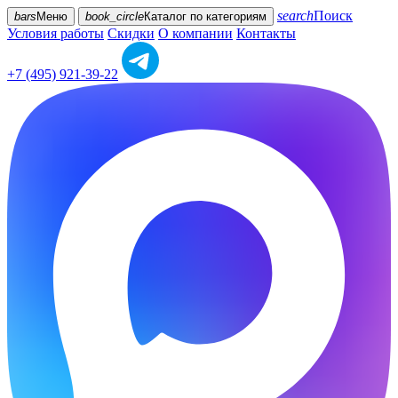
search
Поиск
bars
Меню
book_circle
Каталог
по категориям
Условия работы
Скидки
О компании
Контакты
+7 (495) 921-39-22