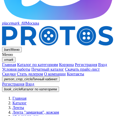
placemark_fill
Москва
bars
Меню
Меню
xmark
Главная
Каталог по категориям
Корзина
Регистрация
Вход
Условия работы
Печатный каталог
Скачать прайс-лист
Скидки
Стать дилером
О компании
Контакты
person_crop_circle
Личный кабинет
Регистрация
Вход
book_circle
Каталог
по категориям
Главная
Каталог
Ленты
Лента "замшевая", кожзам