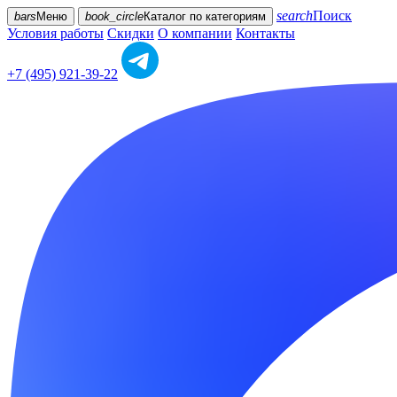
search
Поиск
bars
Меню
book_circle
Каталог
по категориям
Условия работы
Скидки
О компании
Контакты
+7 (495) 921-39-22