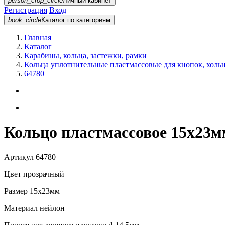
person_crop_circle
Личный кабинет
Регистрация
Вход
book_circle
Каталог
по категориям
Главная
Каталог
Карабины, кольца, застежки, рамки
Кольца уплотнительные пластмассовые для кнопок, холь
64780
Кольцо пластмассовое 15х23м
Артикул
64780
Цвет
прозрачный
Размер
15х23мм
Материал
нейлон