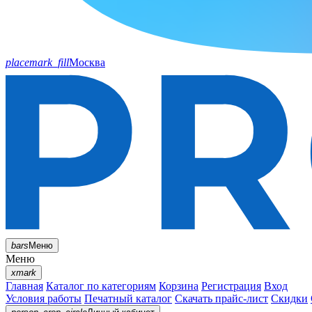
placemark_fill
Москва
bars
Меню
Меню
xmark
Главная
Каталог по категориям
Корзина
Регистрация
Вход
Условия работы
Печатный каталог
Скачать прайс-лист
Скидки