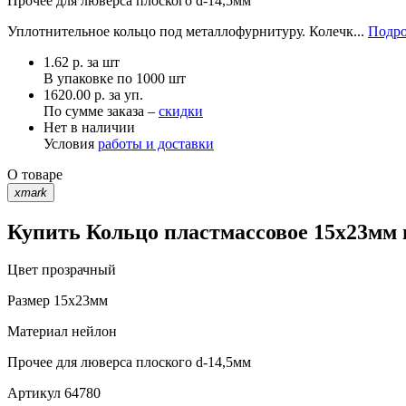
Прочее
для люверса плоского d-14,5мм
Уплотнительное кольцо под металлофурнитуру. Колечк...
Подро
1.62
р.
за шт
В упаковке по
1000 шт
1620.00 р. за уп.
По сумме заказа –
скидки
Нет в наличии
Условия
работы и доставки
О товаре
xmark
Купить Кольцо пластмассовое 15х23мм 
Цвет
прозрачный
Размер
15х23мм
Материал
нейлон
Прочее
для люверса плоского d-14,5мм
Артикул
64780