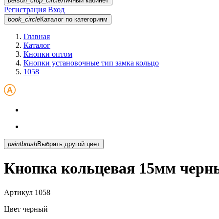
person_crop_circle
Личный кабинет
Регистрация
Вход
book_circle
Каталог
по категориям
Главная
Каталог
Кнопки оптом
Кнопки установочные тип замка кольцо
1058
paintbrush
Выбрать другой цвет
Кнопка кольцевая 15мм черн
Артикул
1058
Цвет
черный