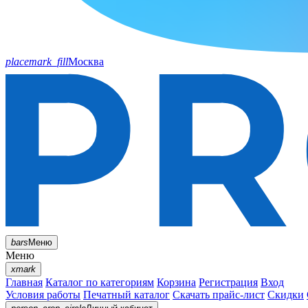
placemark_fill
Москва
bars
Меню
Меню
xmark
Главная
Каталог по категориям
Корзина
Регистрация
Вход
Условия работы
Печатный каталог
Скачать прайс-лист
Скидки