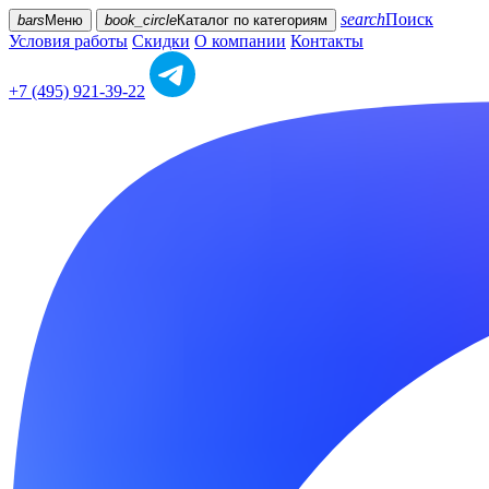
search
Поиск
bars
Меню
book_circle
Каталог
по категориям
Условия работы
Скидки
О компании
Контакты
+7 (495) 921-39-22