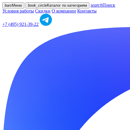
search
Поиск
bars
Меню
book_circle
Каталог
по категориям
Условия работы
Скидки
О компании
Контакты
+7 (495) 921-39-22