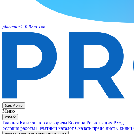
placemark_fill
Москва
bars
Меню
Меню
xmark
Главная
Каталог по категориям
Корзина
Регистрация
Вход
Условия работы
Печатный каталог
Скачать прайс-лист
Скидки