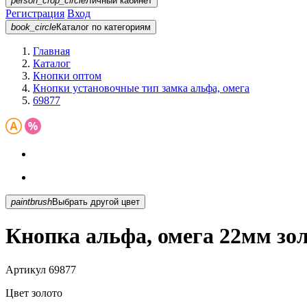
person_crop_circle
Личный кабинет
Регистрация
Вход
book_circle
Каталог
по категориям
Главная
Каталог
Кнопки оптом
Кнопки установочные тип замка альфа, омега
69877
paintbrush
Выбрать другой цвет
Кнопка альфа, омега 22мм зол
Артикул
69877
Цвет
золото