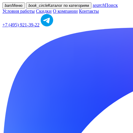
search
Поиск
bars
Меню
book_circle
Каталог
по категориям
Условия работы
Скидки
О компании
Контакты
+7 (495) 921-39-22