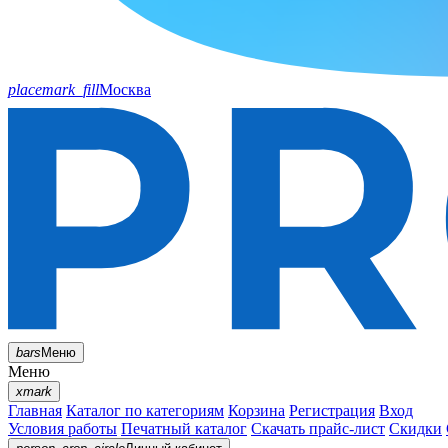
placemark_fill
Москва
bars
Меню
Меню
xmark
Главная
Каталог по категориям
Корзина
Регистрация
Вход
Условия работы
Печатный каталог
Скачать прайс-лист
Скидки