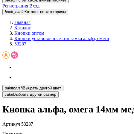
person_crop_circle
Личный кабинет
Регистрация
Вход
book_circle
Каталог
по категориям
Главная
Каталог
Кнопки оптом
Кнопки установочные тип замка альфа, омега
53287
paintbrush
Выбрать другой цвет
cube
Выбрать другой размер
Кнопка альфа, омега 14мм ме
Артикул
53287