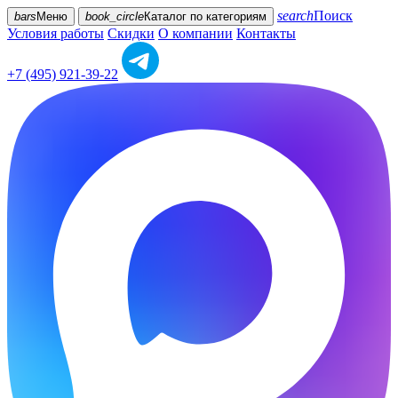
search
Поиск
bars
Меню
book_circle
Каталог
по категориям
Условия работы
Скидки
О компании
Контакты
+7 (495) 921-39-22