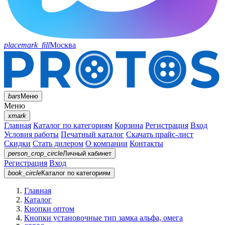
placemark_fill
Москва
bars
Меню
Меню
xmark
Главная
Каталог по категориям
Корзина
Регистрация
Вход
Условия работы
Печатный каталог
Скачать прайс-лист
Скидки
Стать дилером
О компании
Контакты
person_crop_circle
Личный кабинет
Регистрация
Вход
book_circle
Каталог
по категориям
Главная
Каталог
Кнопки оптом
Кнопки установочные тип замка альфа, омега