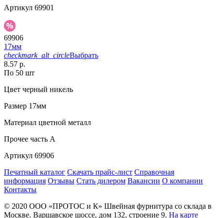
Артикул
69901
69906
17мм
checkmark_alt_circle
Выбрать
8.57 р.
По 50 шт
Цвет
черный никель
Размер
17мм
Материал
цветной металл
Прочее
часть A
Артикул
69906
Печатный каталог
Скачать прайс-лист
Справочная
информация
Отзывы
Стать дилером
Вакансии
О компании
Контакты
© 2020
ООО «ПРОТОС и К»
Швейная фурнитура со склада в
Москве.
Варшавское шоссе, дом 132, строение 9.
На карте