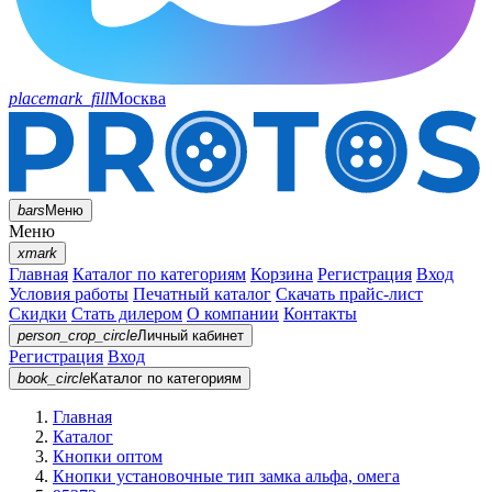
placemark_fill
Москва
bars
Меню
Меню
xmark
Главная
Каталог по категориям
Корзина
Регистрация
Вход
Условия работы
Печатный каталог
Скачать прайс-лист
Скидки
Стать дилером
О компании
Контакты
person_crop_circle
Личный кабинет
Регистрация
Вход
book_circle
Каталог
по категориям
Главная
Каталог
Кнопки оптом
Кнопки установочные тип замка альфа, омега