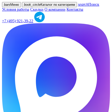
search
Поиск
bars
Меню
book_circle
Каталог
по категориям
Условия работы
Скидки
О компании
Контакты
+7 (495) 921-39-22