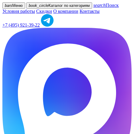
search
Поиск
bars
Меню
book_circle
Каталог
по категориям
Условия работы
Скидки
О компании
Контакты
+7 (495) 921-39-22