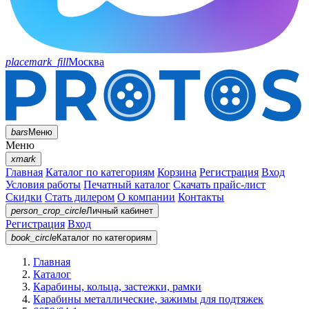
placemark_fill
Москва
bars
Меню
Меню
xmark
Главная
Каталог по категориям
Корзина
Регистрация
Вход
Условия работы
Печатный каталог
Скачать прайс-лист
Скидки
Стать дилером
О компании
Контакты
person_crop_circle
Личный кабинет
Регистрация
Вход
book_circle
Каталог
по категориям
Главная
Каталог
Карабины, кольца, застежки, рамки
Карабины металлические, зажимы для подтяжек