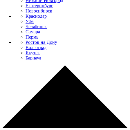
Нижний Новгород
Екатеринбург
Новосибирск
Краснодар
Уфа
Челябинск
Самара
Пермь
Ростов-на-Дону
Волгоград
Якутск
Барнаул