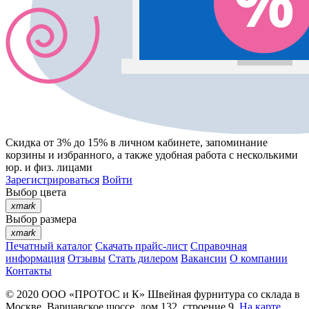
Скидка от 3% до 15%
в личном кабинете, запоминание
корзины
и
избранного
, а также удобная работа с несколькими
юр. и физ. лицами
Зарегистрироваться
Войти
Выбор цвета
xmark
Выбор размера
xmark
Печатный каталог
Скачать прайс-лист
Справочная
информация
Отзывы
Стать дилером
Вакансии
О компании
Контакты
© 2020
ООО «ПРОТОС и К»
Швейная фурнитура со склада в
Москве.
Варшавское шоссе, дом 132, строение 9.
На карте