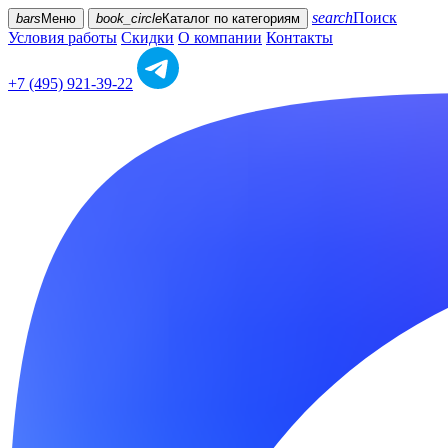
search
Поиск
bars
Меню
book_circle
Каталог
по категориям
Условия работы
Скидки
О компании
Контакты
+7 (495) 921-39-22