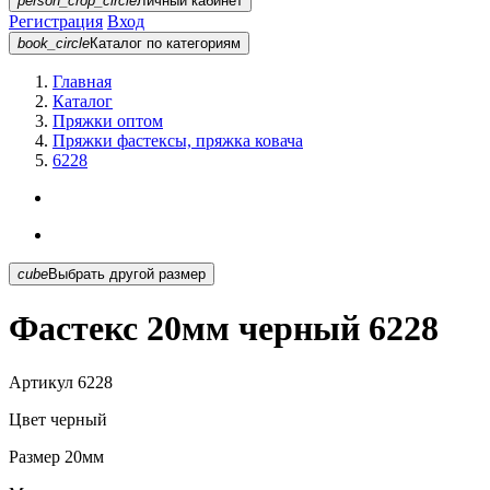
person_crop_circle
Личный кабинет
Регистрация
Вход
book_circle
Каталог
по категориям
Главная
Каталог
Пряжки оптом
Пряжки фастексы, пряжка ковача
6228
cube
Выбрать другой размер
Фастекс 20мм черный 6228
Артикул
6228
Цвет
черный
Размер
20мм