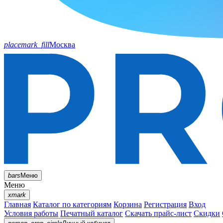
placemark_fill
Москва
bars
Меню
Меню
xmark
Главная
Каталог по категориям
Корзина
Регистрация
Вход
Условия работы
Печатный каталог
Скачать прайс-лист
Скидки