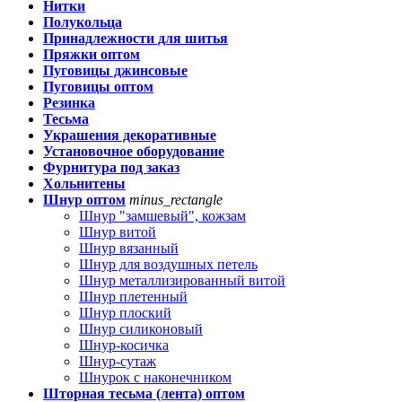
Нитки
Полукольца
Принадлежности для шитья
Пряжки оптом
Пуговицы джинсовые
Пуговицы оптом
Резинка
Тесьма
Украшения декоративные
Установочное оборудование
Фурнитура под заказ
Хольнитены
Шнур оптом
minus_rectangle
Шнур "замшевый", кожзам
Шнур витой
Шнур вязанный
Шнур для воздушных петель
Шнур металлизированный витой
Шнур плетенный
Шнур плоский
Шнур силиконовый
Шнур-косичка
Шнур-сутаж
Шнурок с наконечником
Шторная тесьма (лента) оптом