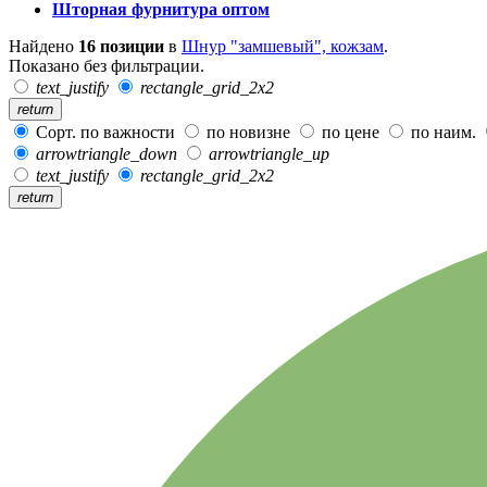
Шторная фурнитура оптом
Найдено
16 позиции
в
Шнур "замшевый", кожзам
.
Показано без фильтрации.
text_justify
rectangle_grid_2x2
return
Сорт. по важности
по новизне
по цене
по наим.
arrowtriangle_down
arrowtriangle_up
text_justify
rectangle_grid_2x2
return