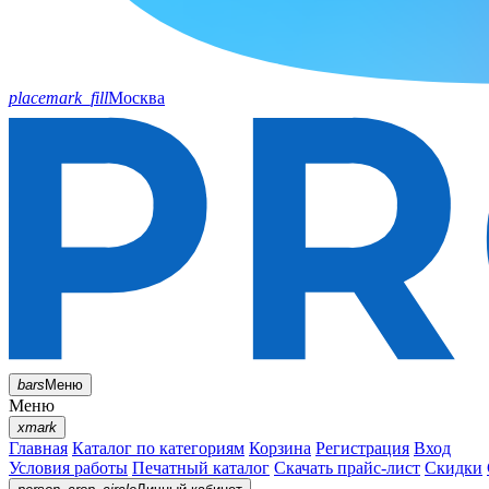
placemark_fill
Москва
bars
Меню
Меню
xmark
Главная
Каталог по категориям
Корзина
Регистрация
Вход
Условия работы
Печатный каталог
Скачать прайс-лист
Скидки