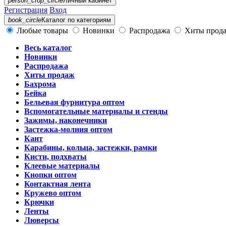
person_crop_circle
Личный кабинет
Регистрация
Вход
book_circle
Каталог
по категориям
Любые товары
Новинки
Распродажа
Хиты прод
Весь каталог
Новинки
Распродажа
Хиты продаж
Бахрома
Бейка
Бельевая фурнитура оптом
Вспомогательные материалы и стенды
Зажимы, наконечники
Застежка-молния оптом
Кант
Карабины, кольца, застежки, рамки
Кисти, подхваты
Клеевые материалы
Кнопки оптом
Контактная лента
Кружево оптом
Крючки
Ленты
Люверсы