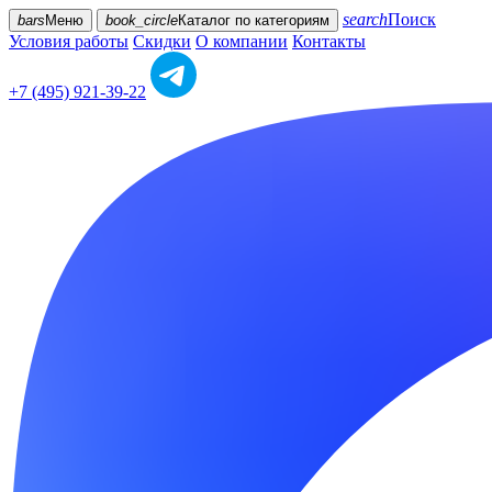
search
Поиск
bars
Меню
book_circle
Каталог
по категориям
Условия работы
Скидки
О компании
Контакты
+7 (495) 921-39-22