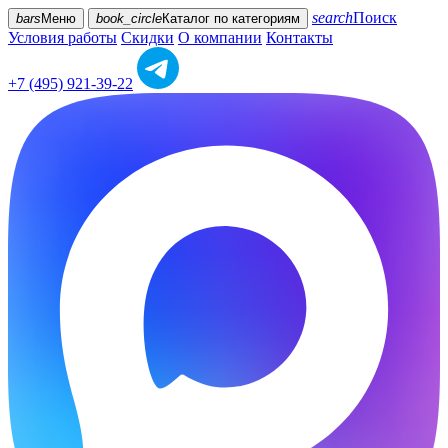
search
Поиск
bars
Меню
book_circle
Каталог
по категориям
Условия работы
Скидки
О компании
Контакты
+7 (495) 921-39-22