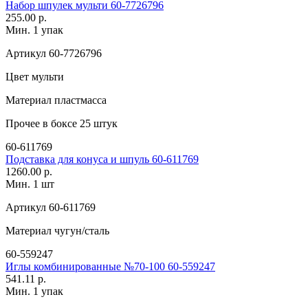
Набор шпулек мульти 60-7726796
255.00 р.
Мин. 1 упак
Артикул
60-7726796
Цвет
мульти
Материал
пластмасса
Прочее
в боксе 25 штук
60-611769
Подставка для конуса и шпуль 60-611769
1260.00 р.
Мин. 1 шт
Артикул
60-611769
Материал
чугун/сталь
60-559247
Иглы комбинированные №70-100 60-559247
541.11 р.
Мин. 1 упак