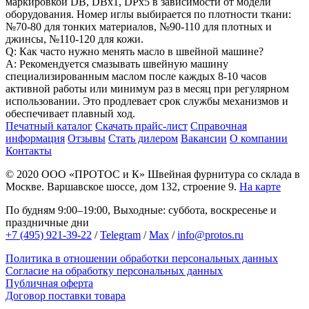
маркировкой DB, DBx1, DPx5 в зависимости от модели
оборудования. Номер иглы выбирается по плотности ткани:
№70-80 для тонких материалов, №90-110 для плотных и
джинсы, №110-120 для кожи.
Q: Как часто нужно менять масло в швейной машине?
A: Рекомендуется смазывать швейную машину
специализированным маслом после каждых 8-10 часов
активной работы или минимум раз в месяц при регулярном
использовании. Это продлевает срок службы механизмов и
обеспечивает плавный ход.
Печатный каталог
Скачать прайс-лист
Справочная
информация
Отзывы
Стать дилером
Вакансии
О компании
Контакты
© 2020
ООО «ПРОТОС и К»
Швейная фурнитура со склада в
Москве.
Варшавское шоссе, дом 132, строение 9.
На карте
По будням 9:00–19:00, Выходные: суббота, воскресенье и
праздничные дни
+7 (495) 921-39-22
/
Telegram
/
Max
/
info@protos.ru
Политика в отношении обработки персональных данных
Согласие на обработку персональных данных
Публичная оферта
Договор поставки товара