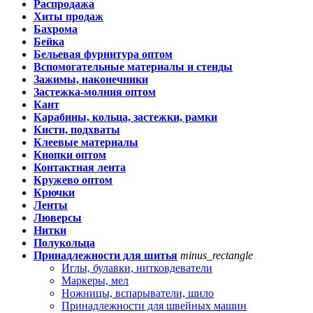
Распродажа
Хиты продаж
Бахрома
Бейка
Бельевая фурнитура оптом
Вспомогательные материалы и стенды
Зажимы, наконечники
Застежка-молния оптом
Кант
Карабины, кольца, застежки, рамки
Кисти, подхваты
Клеевые материалы
Кнопки оптом
Контактная лента
Кружево оптом
Крючки
Ленты
Люверсы
Нитки
Полукольца
Принадлежности для шитья
minus_rectangle
Иглы, булавки, нитковдеватели
Маркеры, мел
Ножницы, вспарыватели, шило
Принадлежности для швейных машин