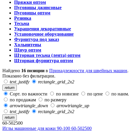
Пряжки оптом
Пуговицы джинсовые
Пуговицы оптом
Резинка
Тесьма
Украшения декоративные
Установочное оборудование
Фурнитура под заказ
Хольнитены
Шнур оптом
Шторная тесьма (лента) оптом
Шторная фурнитура оптом
Найдено
16 позиции
в
Принадлежности для швейных машин
.
Показано без фильтрации.
text_justify
rectangle_grid_2x2
return
Сорт. по важности
по новизне
по цене
по наим.
по продажам
по размеру
arrowtriangle_down
arrowtriangle_up
text_justify
rectangle_grid_2x2
return
60-502500
Иглы машинные для кожи 90-100 60-502500