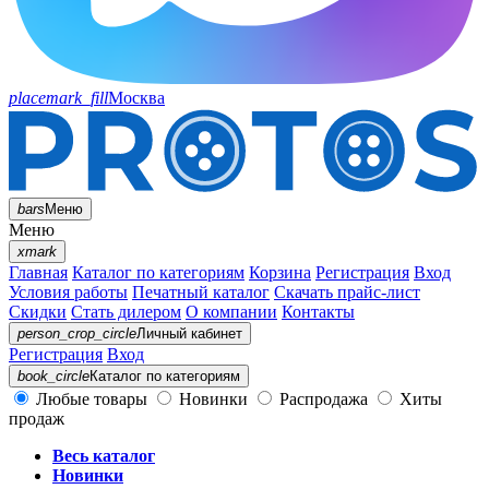
placemark_fill
Москва
bars
Меню
Меню
xmark
Главная
Каталог по категориям
Корзина
Регистрация
Вход
Условия работы
Печатный каталог
Скачать прайс-лист
Скидки
Стать дилером
О компании
Контакты
person_crop_circle
Личный кабинет
Регистрация
Вход
book_circle
Каталог
по категориям
Любые товары
Новинки
Распродажа
Хиты
продаж
Весь каталог
Новинки