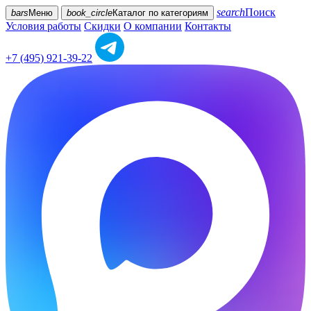
search
Поиск
bars
Меню
book_circle
Каталог
по категориям
Условия работы
Скидки
О компании
Контакты
+7 (495) 921-39-22