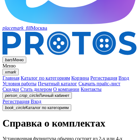
placemark_fill
Москва
bars
Меню
Меню
xmark
Главная
Каталог по категориям
Корзина
Регистрация
Вход
Условия работы
Печатный каталог
Скачать прайс-лист
Скидки
Стать дилером
О компании
Контакты
person_crop_circle
Личный кабинет
Регистрация
Вход
book_circle
Каталог
по категориям
Справка о комплектах
Установочная фурнитура обычно состоит из 2-х или 4-х